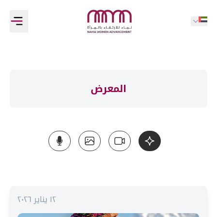
المعرض
١٢ يناير ٢٠٢٦