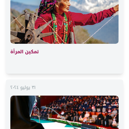
تمكين المرأة
٣١ يوليو ٢٠٢٤