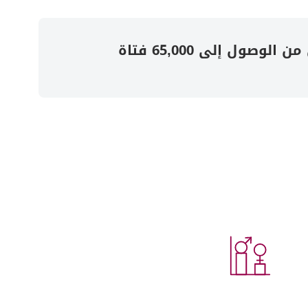
ركّز هذا البرنامج على تقديم التعليم عبر الإذاعة خلال جائحة كوفيد-19، وتمكّن من الوصول إلى 65,000 فتاة