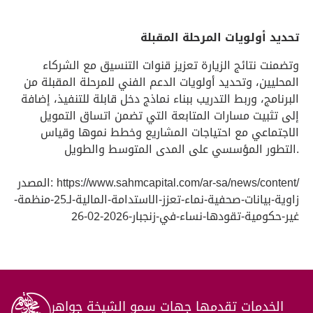
تحديد أولويات المرحلة المقبلة
وتضمنت نتائج الزيارة تعزيز قنوات التنسيق مع الشركاء
المحليين، وتحديد أولويات الدعم الفني للمرحلة المقبلة من
البرنامج، وربط التدريب ببناء نماذج دخل قابلة للتنفيذ، إضافة
إلى تثبيت مسارات المتابعة التي تضمن اتساق التمويل
الاجتماعي مع احتياجات المشاريع وخطط نموها وقياس
التطور المؤسسي على المدى المتوسط والطويل.
المصدر: https://www.sahmcapital.com/ar-sa/news/content/
زاوية-بيانات-صحفية-نماء-تعزز-الاستدامة-المالية-لـ25-منظمة-
غير-حكومية-تقودها-نساء-في-زنجبار-2026-02-26
الخدمات تقدمها جهات سمو الشيخة جواهر