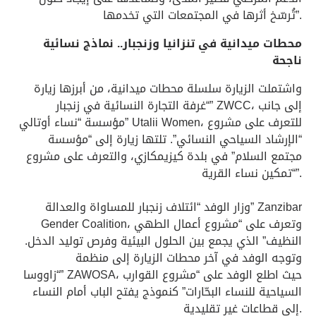
تُرسّخ أثرها في المجتمعات التي تخدمها”.
محطات ميدانية في تنزانيا وزنجبار.. نماذج نسائية
ناجحة
واشتملت الزيارة سلسلة محطات ميدانية، من أبرزها زيارة
“غرفة التجارة النسائية في زنجبار” ZWCC، إلى جانب
مؤسسة “نساء أوتالي” Utalii Women، للتعرف على مشروع
“الإرشاد السياحي النسائي”. تلتها زيارة إلى “مؤسسة
مجتمع السلام” في بلدة كيزيمكازي، والتعرف على مشروع
“تمكين نساء القرية”.
وزار الوفد “ائتلاف زنجبار للمساواة والعدالة” Zanzibar
Gender Coalition، وتعرف على “مشروع أعمال الطهي
النظيف” الذي يجمع بين الحلول البيئية وفرص توليد الدخل.
وتوجه الوفد في آخر محطات الزيارة إلى منظمة
“زاووسا” ZAWOSA، حيث اطلع الوفد على “مشروع القوارب
السياحية للنساء البحّارات” كنموذج يفتح الباب أمام النساء
إلى قطاعات غير تقليدية.