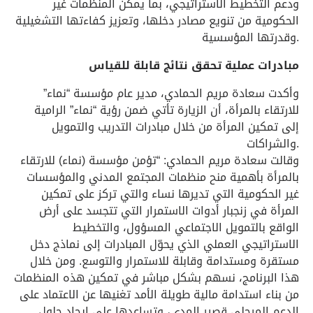
ودعم التخطيط الاستراتيجي، بما يمكّن المنظمات غير
الحكومية من تنويع مصادر دخلها، وتعزيز كفاءتها التشغيلية
وقدرتها المؤسسية.
مبادرات عملية تحقق نتائج قابلة للقياس
وأكدت سعادة مريم الحمادي، مدير عام مؤسسة “نماء”
للارتقاء بالمرأة، أن الزيارة تأتي ضمن رؤية “نماء” الرامية
إلى تمكين المرأة من خلال مبادرات التدريب والتمويل
والشراكات.
وقالت سعادة مريم الحمادي: “تؤمن مؤسسة (نماء) للارتقاء
بالمرأة بأهمية منح منظمات المجتمع المدني والمؤسسات
غير الحكومية التي تديرها نساء والتي تركز على تمكين
المرأة في زنجبار أدوات الاستمرار التي تتجسد على أرض
الواقع بالتمويل الاجتماعي المسؤول، والتخطيط
الاستراتيجي العملي الذي يحوّل المبادرات إلى نماذج دخل
مستقرة ومستدامة وقابلة للاستمرار والتوسع. ومن خلال
هذا البرنامج، نسهم بشكل مباشر في تمكين هذه المنظمات
من بناء استدامة مالية طويلة الأمد تغنيها عن الاعتماد على
الدعم المرحلي قصير المدى، وتساعدها على إيجاد حلول