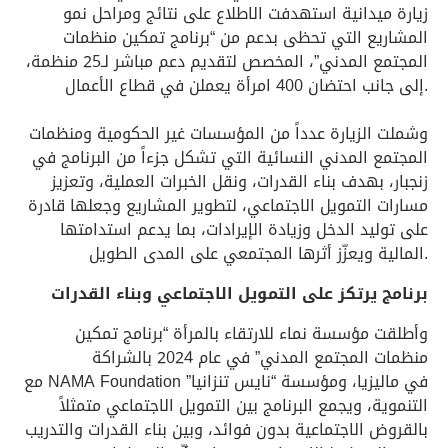
زيارة ميدانية استهدفت الاطلاع على نتائج ومراحل نمو
المشاريع التي تحظى بدعم من “برنامج تمكين منظمات
المجتمع المدني”، المخصص لتقديم دعم مباشر لـ25 منظمة،
إلى جانب احتضان 400 امرأة يعملن في قطاع الأعمال.
وشملت الزيارة عدداً من المؤسسات غير الحكومية ومنظمات
المجتمع المدني النسائية التي تشكل جزءاً من البرنامج في
زنجبار، بهدف بناء القدرات، ونقل الخبرات العملية، وتعزيز
مسارات التمويل الاجتماعي، لتطوير المشاريع وجعلها قادرة
على توليد الدخل وزيادة الإيرادات، بما يدعم استدامتها
المالية ويعزّز أثرها المجتمعي على المدى الطويل.
برنامج يرتكز على التمويل الاجتماعي وبناء القدرات
وأطلقت مؤسسة نماء للارتقاء بالمرأة “برنامج تمكين
منظمات المجتمع المدني” في عام 2024 بالشراكة
مع NAMA Foundation في ماليزيا، ومؤسسة “نايس تنزانيا”
التنموية، ويجمع البرنامج بين التمويل الاجتماعي متمثلاً
بالقروض الاجتماعية بدون فوائد، وبين بناء القدرات والتدريب